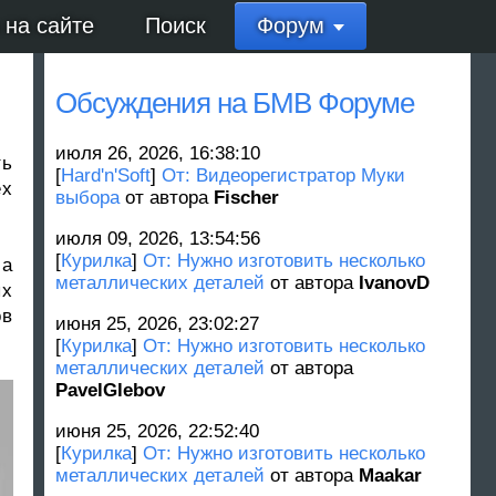
 на сайте
Поиск
Форум
Обсуждения на БМВ Форуме
июля 26, 2026, 16:38:10
ть
[
Hard'n'Soft
]
От: Видеорегистратор Муки
ех
выбора
от автора
Fischer
июля 09, 2026, 13:54:56
[
Курилка
]
От: Нужно изготовить несколько
ла
металлических деталей
от автора
IvanovD
ых
ов
июня 25, 2026, 23:02:27
[
Курилка
]
От: Нужно изготовить несколько
металлических деталей
от автора
PavelGlebov
июня 25, 2026, 22:52:40
[
Курилка
]
От: Нужно изготовить несколько
металлических деталей
от автора
Maakar