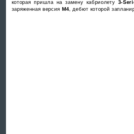
которая пришла на замену кабриолету
3-Seri
заряженная версия
M4
, дебют которой запланир