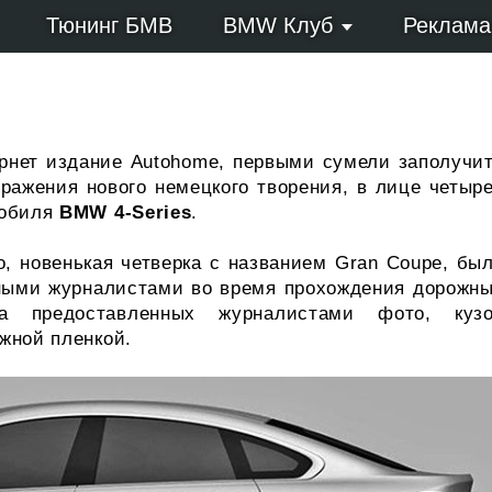
Тюнинг БМВ
BMW Клуб
Реклама
рнет издание Autohome, первыми сумели заполучи
ражения нового немецкого творения, в лице четыр
мобиля
BMW 4-Series
.
, новенькая четверка с названием Gran Coupe, бы
ными журналистами во время прохождения дорожн
а предоставленных журналистами фото, куз
жной пленкой.