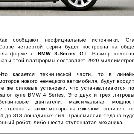
Как сообщают неофициальные источники, Gr
Coupe четвертой серии будет построена на общ
платформе с
BMW 3-Series GT
. Размер колесн
базы этой платформы составляет 2920 миллиметров
Что касается технической части, то в линей
моторов нового немецкого автомобиля, будут входи
те же силовые установки, что устанавливаются п
капот купе BMW 4 Series. Это двух и трех литров
бензиновые двигатели, максимальная мощнос
етственно, а также моторы на тяжелом топливе с т
84 до 313 лошадиных сил. Трансмиссия седана буд
онный робот, либо шести ступенчатая механика.