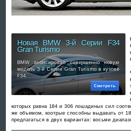
Новая BMW 3-й Серии F34
Gran Turismo
BMW анонсировал совершенно новую
модель 3-й Серии Gran Turismo в кузове
F34.
Смотреть
которых равна 184 и 306 лошадиных сил соотв
же объемом, коотрые способны выдавать от 1
предлагаться в двух вариантах: восьми диапаз