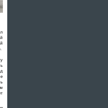
an
ей
ой
.
ку
ть
од
ые
ть
ем
ет