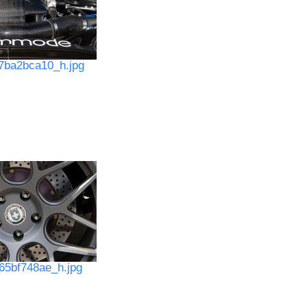
7ba2bca10_h.jpg
5bf748ae_h.jpg