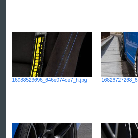
16988523696_646e074ce7_h.jpg
16826727268_6