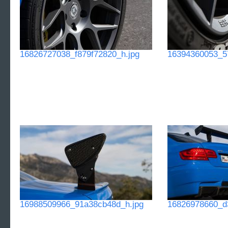
16826727038_f879f72820_h.jpg
16394360053_5
16988509966_91a38cb48d_h.jpg
16826978660_d3