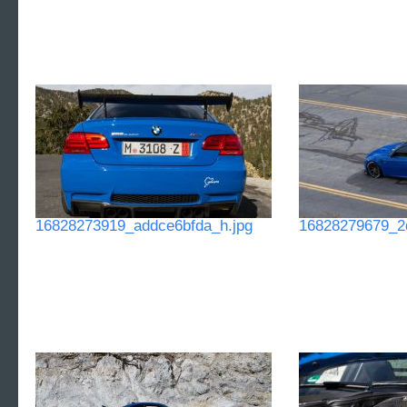
16828273919_addce6bfda_h.jpg
16828279679_2