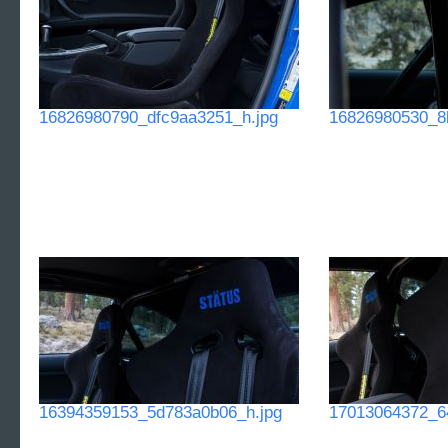
16826980790_dfc9aa3251_h.jpg
16826980530_8
16394359153_5d783a0b06_h.jpg
17013064372_6