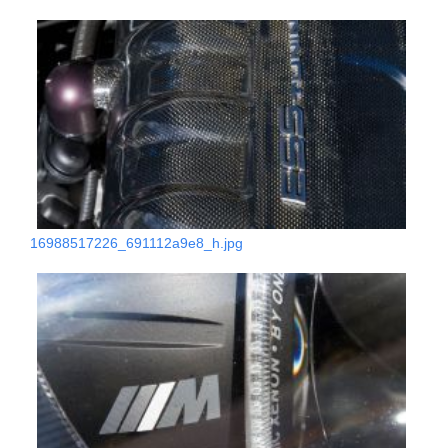
16988517226_691112a9e8_h.jpg