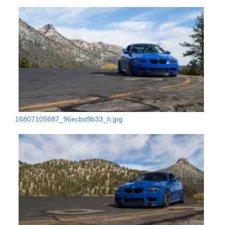
16807105687_96ecbd9b33_h.jpg