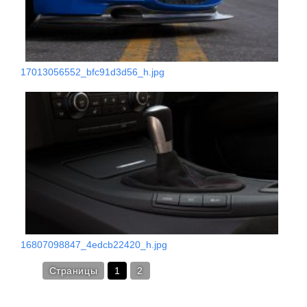
17013056552_bfc91d3d56_h.jpg
16807098847_4edcb22420_h.jpg
Страницы
1
2