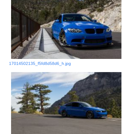
17014502135_f5fd8d58d6_h.jpg