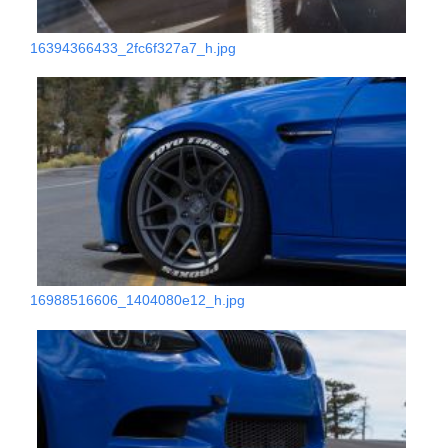
16394366433_2fc6f327a7_h.jpg
16988516606_1404080e12_h.jpg