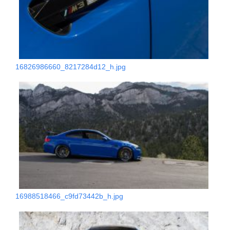
16826986660_8217284d12_h.jpg
16988518466_c9fd73442b_h.jpg