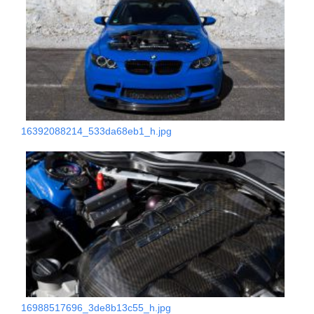
16392088214_533da68eb1_h.jpg
16988517696_3de8b13c55_h.jpg