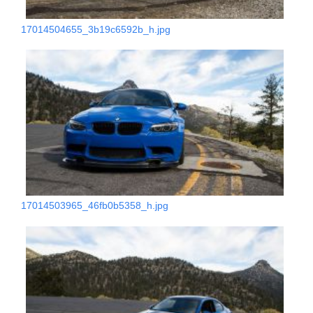
17014504655_3b19c6592b_h.jpg
17014503965_46fb0b5358_h.jpg