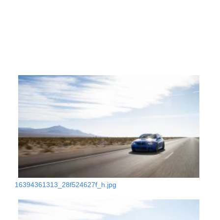
16394361313_28f524627f_h.jpg