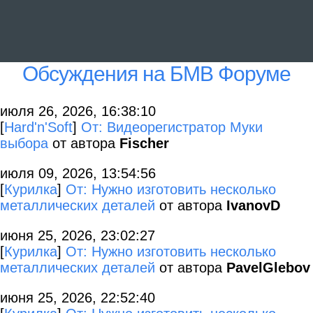
Обсуждения на БМВ Форуме
июля 26, 2026, 16:38:10
[
Hard'n'Soft
]
От: Видеорегистратор Муки
выбора
от автора
Fischer
июля 09, 2026, 13:54:56
[
Курилка
]
От: Нужно изготовить несколько
металлических деталей
от автора
IvanovD
июня 25, 2026, 23:02:27
[
Курилка
]
От: Нужно изготовить несколько
металлических деталей
от автора
PavelGlebov
июня 25, 2026, 22:52:40