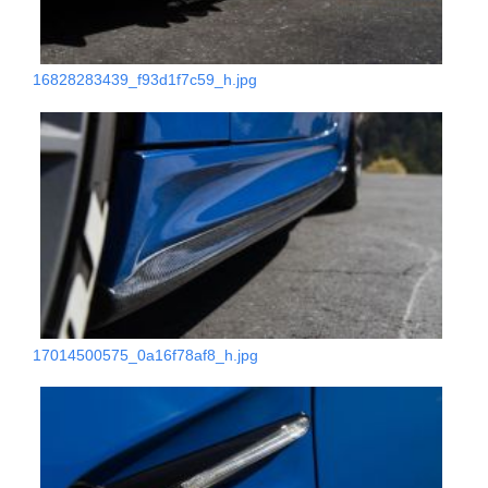
16828283439_f93d1f7c59_h.jpg
17014500575_0a16f78af8_h.jpg