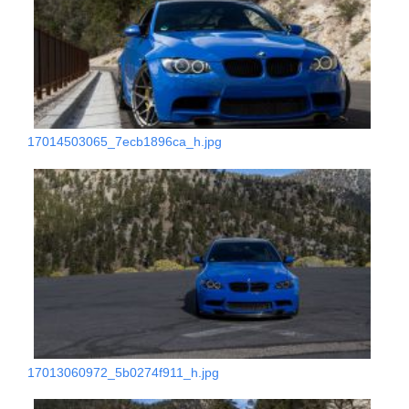
17014503065_7ecb1896ca_h.jpg
17013060972_5b0274f911_h.jpg