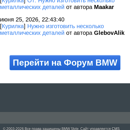
[
Курилка
]
От: Нужно изготовить несколько
металлических деталей
от автора
Maakar
июня 25, 2026, 22:43:40
[
Курилка
]
Нужно изготовить несколько
металлических деталей
от автора
GlebovAlik
Перейти на Форум BMW
© 2003-2026 Все права защищены
BMW Style
. Сайт управляется
CMS