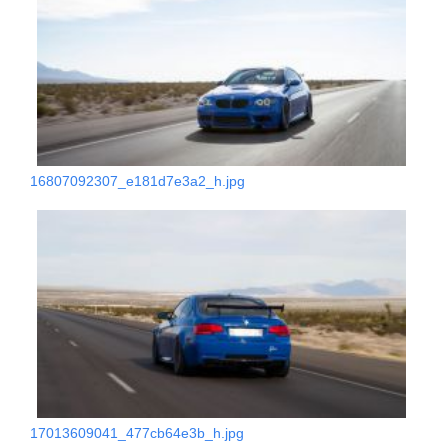
16807092307_e181d7e3a2_h.jpg
17013609041_477cb64e3b_h.jpg