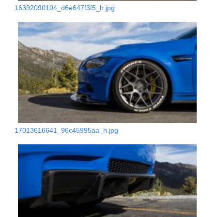
16392090104_d6e647f3f5_h.jpg
17013616641_96c45995aa_h.jpg