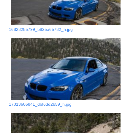
16828285799_b825a65782_h.jpg
17013606841_dbf6dd2b59_h.jpg