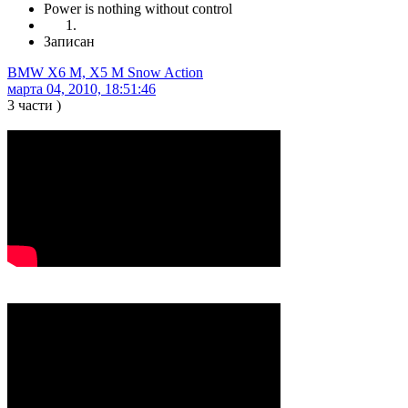
Power is nothing without control
Записан
BMW X6 M, X5 M Snow Action
марта 04, 2010, 18:51:46
3 части )