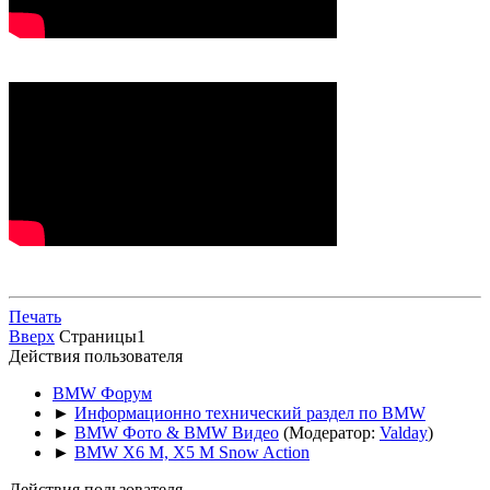
Печать
Вверх
Страницы
1
Действия пользователя
BMW Форум
►
Информационно технический раздел по BMW
►
BMW Фото & BMW Видео
(Модератор:
Valday
)
►
BMW X6 M, X5 M Snow Action
Действия пользователя