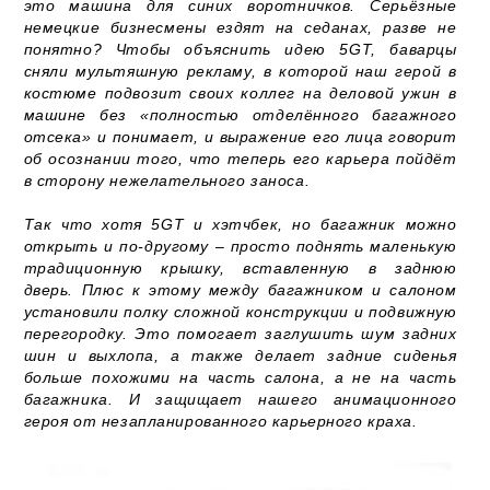
это машина для синих воротничков. Серьёзные
немецкие бизнесмены ездят на седанах, разве не
понятно? Чтобы объяснить идею 5GT, баварцы
сняли мультяшную рекламу, в которой наш герой в
костюме подвозит своих коллег на деловой ужин в
машине без «полностью отделённого багажного
отсека» и понимает, и выражение его лица говорит
об осознании того, что теперь его карьера пойдёт
в сторону нежелательного заноса.
Так что хотя 5GT и хэтчбек, но багажник можно
открыть и по-другому – просто поднять маленькую
традиционную крышку, вставленную в заднюю
дверь. Плюс к этому между багажником и салоном
установили полку сложной конструкции и подвижную
перегородку. Это помогает заглушить шум задних
шин и выхлопа, а также делает задние сиденья
больше похожими на часть салона, а не на часть
багажника. И защищает нашего анимационного
героя от незапланированного карьерного краха.