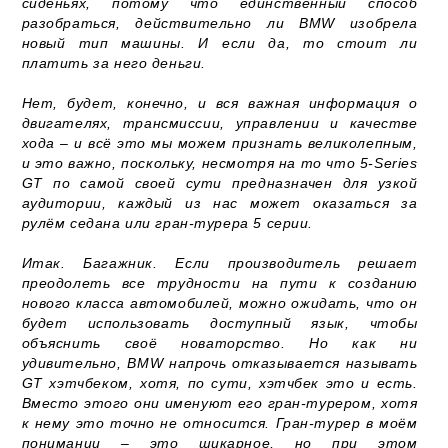
сиденьях, потому что единственный способ
разобраться, действительно ли BMW изобрела
новый тип машины. И если да, то стоит ли
платить за него деньги.
Нет, будет, конечно, и вся важная информация о
двигателях, трансмиссии, управлении и качестве
хода – и всё это мы можем признать великолепным,
и это важно, поскольку, несмотря на то что 5-Series
GT по самой своей сути предназначен для узкой
аудитории, каждый из нас может оказаться за
рулём седана или гран-турера 5 серии.
Итак. Багажник. Если производитель решает
преодолеть все трудности на пути к созданию
нового класса автомобилей, можно ожидать, что он
будет использовать доступный язык, чтобы
объяснить своё новаторство. Но как ни
удивительно, BMW напрочь отказывается называть
GT хэтчбеком, хотя, по сути, хэтчбек это и есть.
Вместо этого они именуют его гран-турером, хотя
к нему это точно не относится. Гран-турер в моём
понимании – это шикарное, но при этом