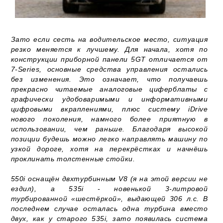
Зато если сесть на водительское место, ситуация
резко меняется к лучшему. Для начала, хотя по
конструкции приборной панели 5GT отличается от
7-Series, основные средства управления остались
без изменения. Это означает, что получаешь
прекрасно читаемые аналоговые циферблаты с
графически удобоваримыми и информативными
цифровыми вкраплениями, плюс систему iDrive
нового поколения, намного более приятную в
использовании, чем раньше. Благодаря высокой
позиции будешь можно легко направлять машину по
узкой дороге, хотя на перекрёстках и начнёшь
проклинать толстенные стойки.
550i оснащён двхтурбинным V8 (я на этой версии не
ездил), а 535i - новенькой 3-литровой
турбированной «шестёркой», выдающей 306 л.с. В
последнем случае осталась одна турбина вместо
двух, как у старого 535i, зато появилась система