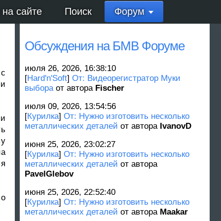
 на сайте
Поиск
Форум
Обсуждения на БМВ Форуме
июля 26, 2026, 16:38:10
 с
[
Hard'n'Soft
]
От: Видеорегистратор Муки
 и
выбора
от автора
Fischer
июля 09, 2026, 13:54:56
[
Курилка
]
От: Нужно изготовить несколько
ии
металлических деталей
от автора
IvanovD
ть
ву
июня 25, 2026, 23:02:27
на
[
Курилка
]
От: Нужно изготовить несколько
ся
металлических деталей
от автора
PavelGlebov
июня 25, 2026, 22:52:40
во
[
Курилка
]
От: Нужно изготовить несколько
металлических деталей
от автора
Maakar