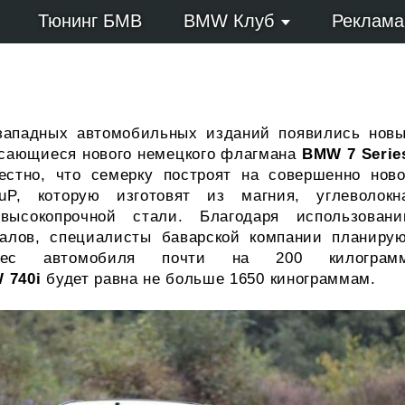
Тюнинг БМВ
BMW Клуб
Реклама
западных автомобильных изданий появились нов
асающиеся нового немецкого флагмана
BMW 7 Serie
вестно, что семерку построят на совершенно нов
uP, которую изготовят из магния, углеволокн
ысокопрочной стали. Благодаря использован
алов, специалисты баварской компании планиру
вес автомобиля почти на 200 килограмм
 740i
будет равна не больше 1650 кинограммам.