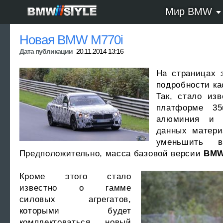
Мир BMW
Новая BMW M770i
Дата публикации
20.11.2014 13:16
На страницах 
подробности к
Так, стало из
платформе 35
алюминия и в
данных матери
уменьшить 
Предположительно, масса базовой версии
BMW
Кроме этого стало
известно о гамме
силовых агрегатов,
которыми будет
комплектоваться новый