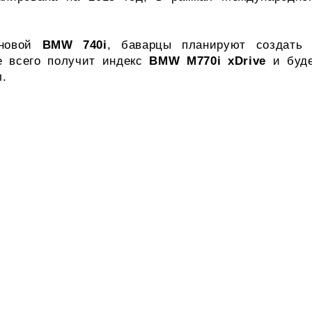
 новой
BMW 740i
, баварцы планируют создать
е всего получит индекс
BMW M770i xDrive
и буд
.