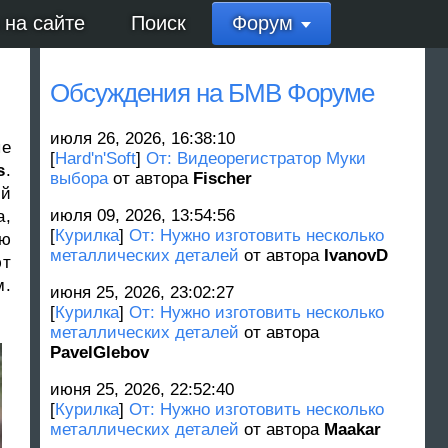
 на сайте
Поиск
Форум
Обсуждения на БМВ Форуме
июля 26, 2026, 16:38:10
ые
[
Hard'n'Soft
]
От: Видеорегистратор Муки
s
.
выбора
от автора
Fischer
ой
июля 09, 2026, 13:54:56
а,
[
Курилка
]
От: Нужно изготовить несколько
ию
металлических деталей
от автора
IvanovD
ют
.
июня 25, 2026, 23:02:27
[
Курилка
]
От: Нужно изготовить несколько
металлических деталей
от автора
PavelGlebov
июня 25, 2026, 22:52:40
[
Курилка
]
От: Нужно изготовить несколько
металлических деталей
от автора
Maakar