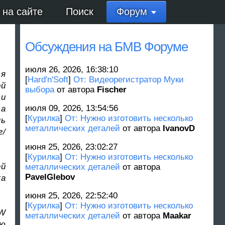
 на сайте
Поиск
Форум
Обсуждения на БМВ Форуме
июля 26, 2026, 16:38:10
ся
[
Hard'n'Soft
]
От: Видеорегистратор Муки
ой
выбора
от автора
Fischer
 и
июля 09, 2026, 13:54:56
 а
[
Курилка
]
От: Нужно изготовить несколько
нь
металлических деталей
от автора
IvanovD
г/
июня 25, 2026, 23:02:27
[
Курилка
]
От: Нужно изготовить несколько
ей
металлических деталей
от автора
PavelGlebov
ка
июня 25, 2026, 22:52:40
[
Курилка
]
От: Нужно изготовить несколько
MW
металлических деталей
от автора
Maakar
ью