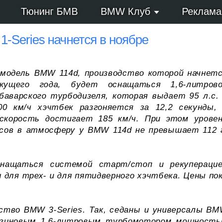
Тюнинг БМВ
BMW Клуб
Реклама
-Series начнется в ноябре
 модель BMW 114d, производство которой начнет
ущего года, будет оснащаться 1,6-литров
баварского турбодизеля, которая выдает 95 л.с.
0 км/ч хэчтбек разгоняется за 12,2 секунды,
скорость достигает 185 км/ч. При этом урове
сов в атмосферу у BMW 114d не превышает 112 
снащаться системой старт/стоп и рекупераци
 для трех- и для пятидверного хэчтбека. Цены по
ство BMW 3-Series. Так, седаны и универсалы B
бензиновым 1,6-литровым турбомотором мощност