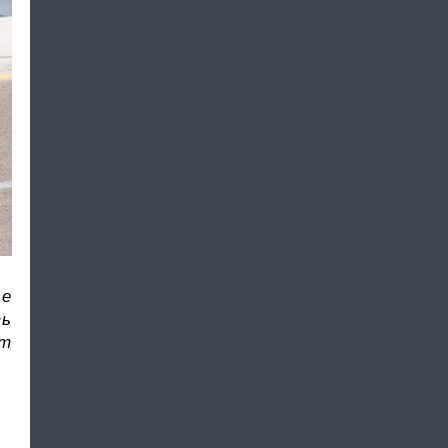
ые
ть
ут