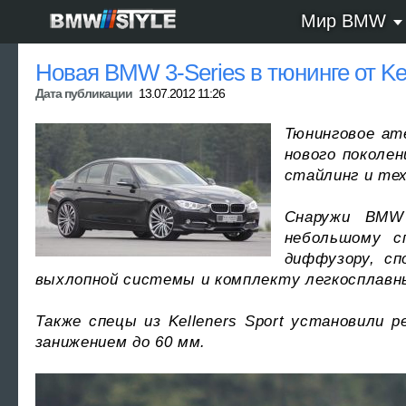
Мир BMW
Новая BMW 3-Series в тюнинге от Kel
Дата публикации
13.07.2012 11:26
Тюнинговое ате
нового поколен
стайлинг и тех
Снаружи BMW 
небольшому с
диффузору, сп
выхлопной системы и комплекту легкосплавны
Также спецы из Kelleners Sport установили
занижением до 60 мм.