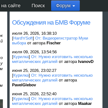
 на сайте
Поиск
Форум
Обсуждения на БМВ Форуме
июля 26, 2026, 16:38:10
ок
[
Hard'n'Soft
]
От: Видеорегистратор Муки
ый
выбора
от автора
Fischer
июля 09, 2026, 13:54:56
[
Курилка
]
От: Нужно изготовить несколько
по
металлических деталей
от автора
IvanovD
му
ам
июня 25, 2026, 23:02:27
[
Курилка
]
От: Нужно изготовить несколько
металлических деталей
от автора
PavelGlebov
ым
июня 25, 2026, 22:52:40
[
Курилка
]
От: Нужно изготовить несколько
металлических деталей
от автора
Maakar