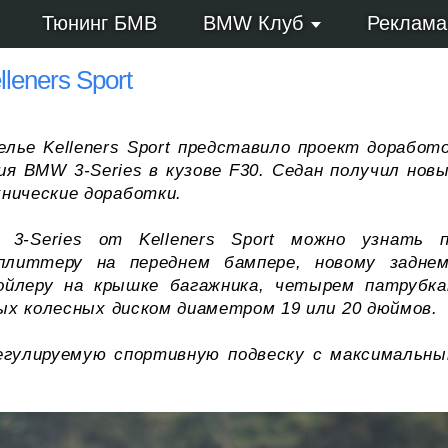
Тюнинг БМВ
BMW Клуб
Реклама
leners Sport
лье Kelleners Sport представило проект доработ
ия BMW 3-Series в кузове F30. Седан получил нов
нические доработки.
3-Series от Kelleners Sport можно узнать 
плиттеру на переднем бампере, новому задне
ойлеру на крышке багажника, четырем патрубк
х колесных диском диаметром 19 или 20 дюймов.
 регулируемую спортивную подвеску с максимальн