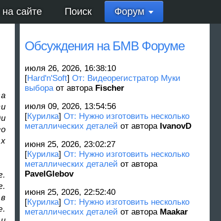
 на сайте
Поиск
Форум
Обсуждения на БМВ Форуме
июля 26, 2026, 16:38:10
[
Hard'n'Soft
]
От: Видеорегистратор Муки
выбора
от автора
Fischer
са
июля 09, 2026, 13:54:56
ти
[
Курилка
]
От: Нужно изготовить несколько
ди
металлических деталей
от автора
IvanovD
го
ых
июня 25, 2026, 23:02:27
[
Курилка
]
От: Нужно изготовить несколько
металлических деталей
от автора
PavelGlebov
г.
г.
июня 25, 2026, 22:52:40
 в
[
Курилка
]
От: Нужно изготовить несколько
е.
металлических деталей
от автора
Maakar
 и