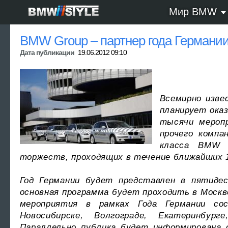
Мир BMW
BMW Group – партнер года Германии
Дата публикации
19.06.2012 09:10
Всемирно изве
планирует оказ
тысячи меропр
прочего компа
класса BMW 
торжеств, проходящих в течение ближайших 
Год Германии будет представлен в пятидес
основная программа будет проходить в Москве
мероприятия в рамках Года Германии со
Новосибирске, Волгограде, Екатеринбур
Параллельно публика будет информирована 