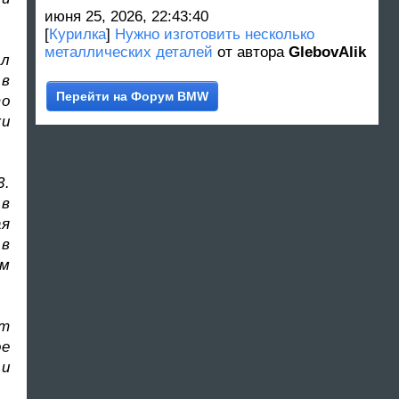
июня 25, 2026, 22:43:40
[
Курилка
]
Нужно изготовить несколько
металлических деталей
от автора
GlebovAlik
ил
 в
Перейти на Форум BMW
то
ки
3.
 в
ая
 в
ым
ет
ое
 и