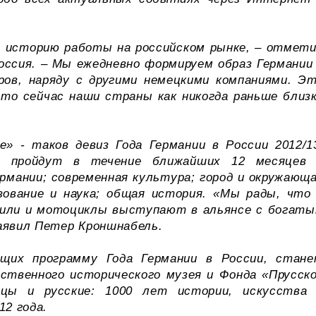
историю работы на российском рынке, – отмет
ссия. – Мы ежедневно формируем образ Германии
ров, наряду с другими немецкими компаниями. Э
что сейчас наши страны как никогда раньше близ
» - таков девиз Года Германии в России 2012/1
е пройдут в течение ближайших 12 месяцев
ермании; современная культура; город и окружающ
азование и наука; общая история. «Мы рады, что
обили и мотоциклы выступают в альянсе с богат
аявил Петер Кроншнабель.
щих программу Года Германии в России, стан
ственного исторического музея и Фонда «Прусск
мцы и русские: 1000 лет истории, искусства
12 года.