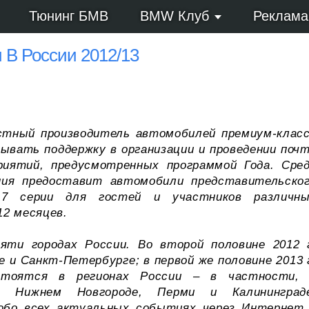
Тюнинг БМВ
BMW Клуб
Реклама
 В России 2012/13
стный производитель автомобилей премиум-клас
ывать поддержку в организации и проведении поч
иятий, предусмотренных программой Года. Сре
ния предоставит автомобили представительско
7 серии для гостей и участников различн
12 месяцев.
яти городах России. Во второй половине 2012 
 и Санкт-Петербурге; в первой же половине 2013 
стоятся в регионах России – в частности,
ге, Нижнем Новгороде, Перми и Калининград
обо всех актуальных событиях через Интернет