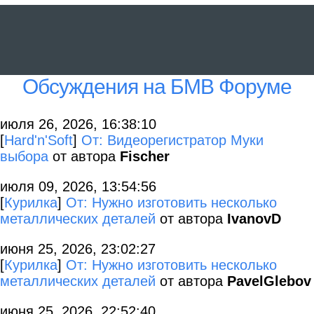
Обсуждения на БМВ Форуме
июля 26, 2026, 16:38:10
[
Hard'n'Soft
]
От: Видеорегистратор Муки
выбора
от автора
Fischer
июля 09, 2026, 13:54:56
[
Курилка
]
От: Нужно изготовить несколько
металлических деталей
от автора
IvanovD
июня 25, 2026, 23:02:27
[
Курилка
]
От: Нужно изготовить несколько
металлических деталей
от автора
PavelGlebov
июня 25, 2026, 22:52:40