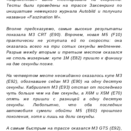
Тесты были проведены на трассе Заксенринг по
инициативе немецкого журнала Autobild и получили
название «Faszination M».
Вполне предсказуемо, самые высокие результаты
показала M3 CRT (E90). Впрочем, новая M5 (F10)
практически не уступила ей по скорости: она
оказалась всего на три сотых секунды медленнее.
Разрыв между вторым и третьим местом оказался
не столь мизерным: купе 1M (E82) пришло к финишу
на две секунды позже.
На четвертом месте неожиданно оказалось купе M3
(E92), обогнавшее седан M3 (E90) на одну десятую
секунды. Кабриолет M3 (E93) отстал от последнего
чуть больше чем на две секунды, а X6M и X5M (E70)
опять же пришли с разницей в одну десятую
секунды. Любопытно, что оба последних
автомобиля сумели обойти M5 (E60) прошлого
поколения, хотя и лишь на доли секунды.
А самым быстрым на трассе оказался M3 GTS (E92),