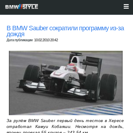
В BMW Sauber сократили программу из-за
дождя
Дата публикации
10.02.2010 20:42
За рулём BMW Sauber первый день тестов в Хересе
отработал Камуи Кобаяши. Несмотря на дождь,
японец проехал 55 кругов – 243.54 км...