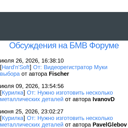
Обсуждения на БМВ Форуме
июля 26, 2026, 16:38:10
[
Hard'n'Soft
]
От: Видеорегистратор Муки
выбора
от автора
Fischer
июля 09, 2026, 13:54:56
[
Курилка
]
От: Нужно изготовить несколько
металлических деталей
от автора
IvanovD
июня 25, 2026, 23:02:27
[
Курилка
]
От: Нужно изготовить несколько
металлических деталей
от автора
PavelGlebov