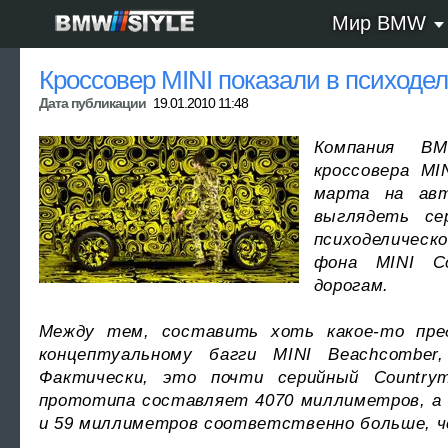
Мир BMW
Кроссовер MINI показали в психоде
Дата публикации
19.01.2010 11:48
Компания BM
кроссовера MI
марта на авт
выглядеть се
психоделичес
фона MINI C
дорогам.
Между тем, составить хоть какое-то пред
концептуальному багги MINI Beachcomber
Фактически, это почти серийный Country
прототипа составляет 4070 миллиметров, а 
и 59 миллиметров соответственно больше, ч