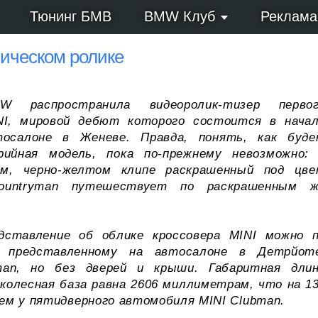
Тюнинг БМВ
BMW Клуб
Реклама
лическом ролике
W распространила видеоролик-тизер перво
NI, мировой дебют которого состоится в нача
осалоне в Женеве. Правда, понять, как буд
рийная модель, пока по-прежнему невозможно:
ком, черно-желтом клипе раскрашенный под цв
ountryman путешествует по раскрашенным 
ставление об облике кроссовера MINI можно 
, представленному на автосалоне в Детрйот
man, но без дверей и крыши. Габаритная дли
колесная база равна 2606 миллиметрам, что на 1
ем у пятидверного автомобиля MINI Clubman.