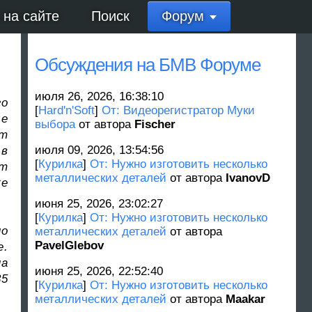
 на сайте
Поиск
Форум
Обсуждения на БМВ Форуме
июля 26, 2026, 16:38:10
го
[
Hard'n'Soft
]
От: Видеорегистратор Муки
ле
выбора
от автора
Fischer
ет
июля 09, 2026, 13:54:56
 в
[
Курилка
]
От: Нужно изготовить несколько
ет
металлических деталей
от автора
IvanovD
же
июня 25, 2026, 23:02:27
[
Курилка
]
От: Нужно изготовить несколько
по
металлических деталей
от автора
PavelGlebov
е.
на
июня 25, 2026, 22:52:40
35
[
Курилка
]
От: Нужно изготовить несколько
металлических деталей
от автора
Maakar