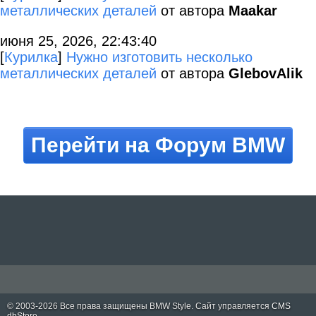
металлических деталей
от автора
Maakar
июня 25, 2026, 22:43:40
[
Курилка
]
Нужно изготовить несколько
металлических деталей
от автора
GlebovAlik
Перейти на Форум BMW
© 2003-2026 Все права защищены
BMW Style
. Сайт управляется
CMS