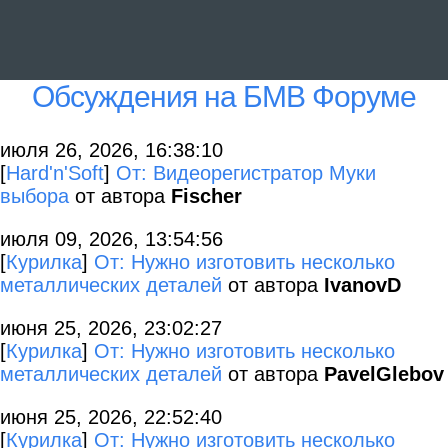
Обсуждения на БМВ Форуме
июля 26, 2026, 16:38:10
[
Hard'n'Soft
]
От: Видеорегистратор Муки
выбора
от автора
Fischer
июля 09, 2026, 13:54:56
[
Курилка
]
От: Нужно изготовить несколько
металлических деталей
от автора
IvanovD
июня 25, 2026, 23:02:27
[
Курилка
]
От: Нужно изготовить несколько
металлических деталей
от автора
PavelGlebov
июня 25, 2026, 22:52:40
[
Курилка
]
От: Нужно изготовить несколько