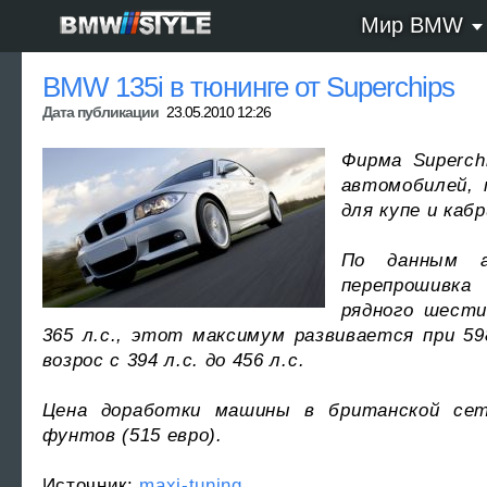
Мир BMW
BMW 135i в тюнинге от Superchips
Дата публикации
23.05.2010 12:26
Фирма Superch
автомобилей, 
для купе и каб
По данным а
перепрошивка
рядного шести
365 л.с., этот максимум развивается при 
возрос с 394 л.с. до 456 л.с.
Цена доработки машины в британской сет
фунтов (515 евро).
Источник:
maxi-tuning