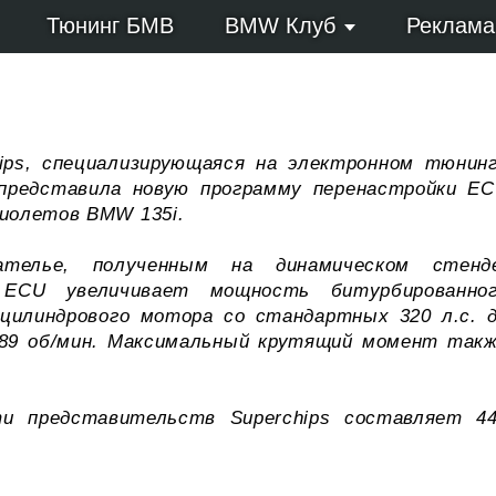
Тюнинг БМВ
BMW Клуб
Реклама
ips, специализирующаяся на электронном тюнин
представила новую программу перенастройки E
риолетов BMW 135i.
телье, полученным на динамическом стенд
 ECU увеличивает мощность битурбированно
цилиндрового мотора со стандартных 320 л.с. 
5989 об/мин. Максимальный крутящий момент так
и представительств Superchips составляет 4