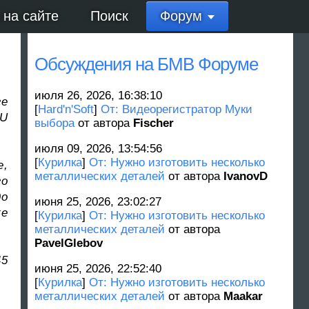
 на сайте
Поиск
Форум
Обсуждения на БМВ Форуме
июля 26, 2026, 16:38:10
ге
[
Hard'n'Soft
]
От: Видеорегистратор Муки
CU
выбора
от автора
Fischer
июля 09, 2026, 13:54:56
[
Курилка
]
От: Нужно изготовить несколько
е,
металлических деталей
от автора
IvanovD
го
до
июня 25, 2026, 23:02:27
же
[
Курилка
]
От: Нужно изготовить несколько
металлических деталей
от автора
PavelGlebov
45
июня 25, 2026, 22:52:40
[
Курилка
]
От: Нужно изготовить несколько
металлических деталей
от автора
Maakar