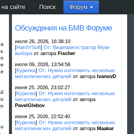
 на сайте
Поиск
Форум
Обсуждения на БМВ Форуме
июля 26, 2026, 16:38:10
ва
[
Hard'n'Soft
]
От: Видеорегистратор Муки
ль
выбора
от автора
Fischer
го
июля 09, 2026, 13:54:56
ие
[
Курилка
]
От: Нужно изготовить несколько
се
металлических деталей
от автора
IvanovD
июня 25, 2026, 23:02:27
ой
[
Курилка
]
От: Нужно изготовить несколько
ии
металлических деталей
от автора
PavelGlebov
ет
июня 25, 2026, 22:52:40
[
Курилка
]
От: Нужно изготовить несколько
ти
металлических деталей
от автора
Maakar
ь,