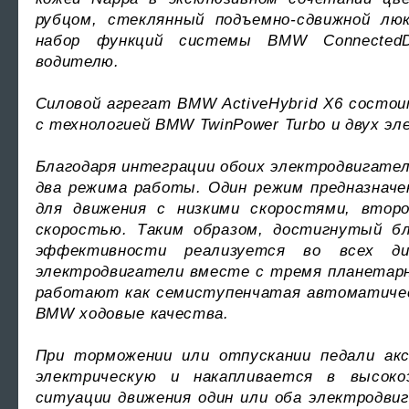
рубцом, стеклянный подъемно-сдвижной люк
набор функций системы BMW ConnectedD
водителю.
Силовой агрегат BMW ActiveHybrid X6 состои
с технологией BMW TwinPower Turbo и двух эл
Благодаря интеграции обоих электродвигате
два режима работы. Один режим предназнач
для движения с низкими скоростями, втор
скоростью. Таким образом, достигнутый бл
эффективности реализуется во всех диа
электродвигатели вместе с тремя планетар
работают как семиступенчатая автоматичес
BMW ходовые качества.
При торможении или отпускании педали акс
электрическую и накапливается в высок
ситуации движения один или оба электродв