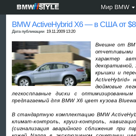
Мир BMW
BMW ActiveHybrid X6 — в США от $8
Дата публикации
19.11.2009 13:20
Внешне от BMW
отчетливыми 
характер авт
декоративной, 
крышки и пере
ActiveHybrid»
дюймовые легк
легкосплавные диски с оптимизированным 
предлагаемый для BMW X6 цвет кузова Bluewate
В стандартную комплектацию BMW ActiveHybr
климат-контроль, круиз-контроль, навигацио
(сигнализация аварийного сближения при п
кожей Nappa в эксклюзивном сочетании цв