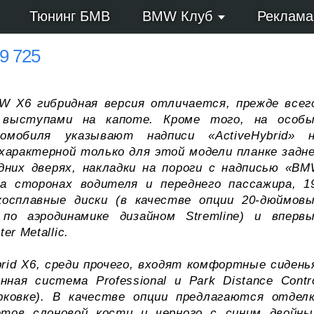
Тюнинг БМВ
BMW Клуб
Реклама
9 725
 X6 гибридная версия отличается, прежде всег
выступами на капоте. Кроме того, на особ
омобиля указывают надписи «ActiveHybrid» 
характерной только для этой модели планке задн
дних дверях, накладки на пороги с надписью «B
 на сторонах водителя и переднего пассажира, 1
осплавные диски (в качестве опции 20-дюймов
по аэродинамике дизайном Stremline) и вперв
r Metallic.
id X6, среди прочего, входят комфортные сидень
нная система Professional и Park Distance Contr
арковке). В качестве опции предлагаются отдел
етов слоновой кости и черного с синим двойн