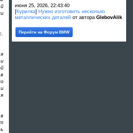
июня 25, 2026, 22:43:40
ый
[
Курилка
]
Нужно изготовить несколько
щи
металлических деталей
от автора
GlebovAlik
Перейти на Форум BMW
с.
ся
 и
ой
 в
но
ми
ля
 в
от
ть