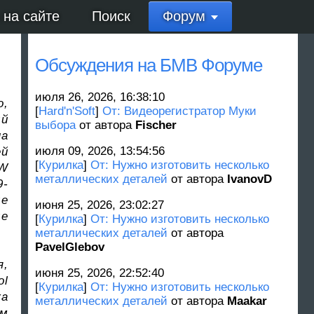
 на сайте
Поиск
Форум
Обсуждения на БМВ Форуме
июля 26, 2026, 16:38:10
о,
[
Hard'n'Soft
]
От: Видеорегистратор Муки
ый
выбора
от автора
Fischer
на
июля 09, 2026, 13:54:56
ей
[
Курилка
]
От: Нужно изготовить несколько
MW
металлических деталей
от автора
IvanovD
9-
ые
июня 25, 2026, 23:02:27
ые
[
Курилка
]
От: Нужно изготовить несколько
металлических деталей
от автора
PavelGlebov
я,
июня 25, 2026, 22:52:40
ol
[
Курилка
]
От: Нужно изготовить несколько
ка
металлических деталей
от автора
Maakar
ым