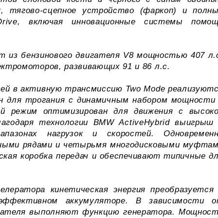
, тягово-сцепное устройство (фаркоп) и полн
rive, включая инновационные системы помо
т из бензинового двигателя V8 мощностью 407 л.
ектромоторов, развивающих 91 и 86 л.с.
лей в активную трансмиссию Two Mode реализуют
ен для трогания с динамичным набором мощности
ой режим оптимизирован для движения с высок
агодаря технологии BMW ActiveHybrid выигрыш
пазонах нагрузок и скоростей. Одновремен
ными рядами и четырьмя многодисковыми муфта
кая коробка передач и обеспечивают типичные д
елератора кинетическая энергия преобразуется
оэффективном аккумуляторе. В зависимости 
игателя выполняют функцию генератора. Мощнос