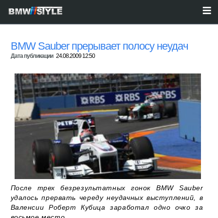
BMW Sauber прерывает полосу неудач
Дата публикации
24.08.2009 12:50
После трех безрезультатных гонок BMW Sauber
удалось прервать череду неудачных выступлений, в
Валенсии Роберт Кубица заработал одно очко за
восьмое место...