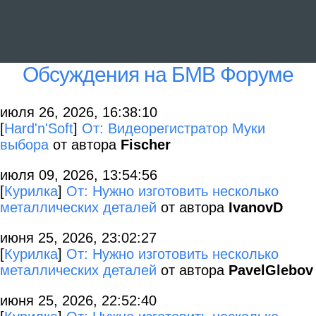
Обсуждения на БМВ Форуме
июля 26, 2026, 16:38:10
[
Hard'n'Soft
]
От: Видеорегистратор Муки
выбора
от автора
Fischer
июля 09, 2026, 13:54:56
[
Курилка
]
От: Нужно изготовить несколько
металлических деталей
от автора
IvanovD
июня 25, 2026, 23:02:27
[
Курилка
]
От: Нужно изготовить несколько
металлических деталей
от автора
PavelGlebov
июня 25, 2026, 22:52:40