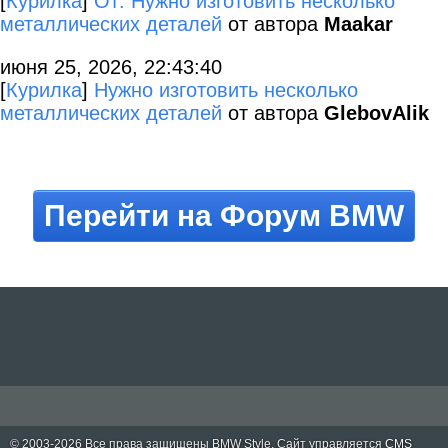
[
Курилка
]
От: Нужно изготовить несколько
металлических деталей
от автора
Maakar
июня 25, 2026, 22:43:40
[
Курилка
]
Нужно изготовить несколько
металлических деталей
от автора
GlebovAlik
Перейти на Форум BMW
© 2003-2026 Все права защищены
BMW Style
. Сайт управляется
CMS