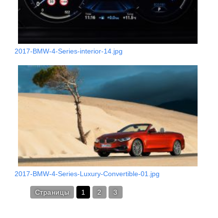
2017-BMW-4-Series-interior-14.jpg
2017-BMW-4-Series-Luxury-Convertible-01.jpg
Страницы
1
2
3