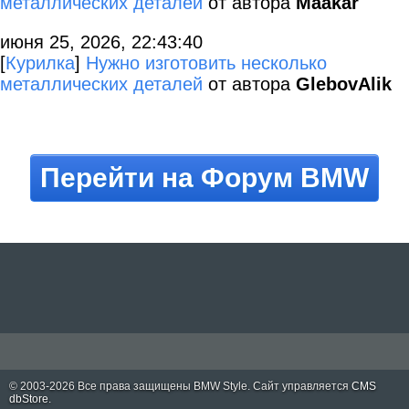
металлических деталей
от автора
Maakar
июня 25, 2026, 22:43:40
[
Курилка
]
Нужно изготовить несколько
металлических деталей
от автора
GlebovAlik
Перейти на Форум BMW
© 2003-2026 Все права защищены
BMW Style
. Сайт управляется
CMS
dbStore
.