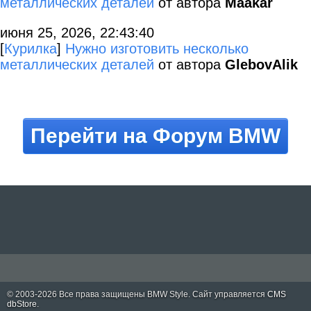
металлических деталей
от автора
Maakar
июня 25, 2026, 22:43:40
[
Курилка
]
Нужно изготовить несколько
металлических деталей
от автора
GlebovAlik
Перейти на Форум BMW
© 2003-2026 Все права защищены
BMW Style
. Сайт управляется
CMS
dbStore
.