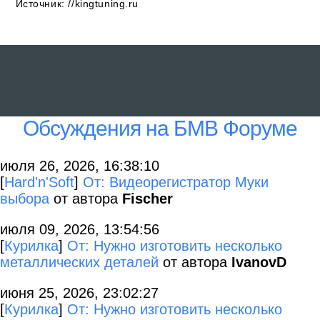
Источник: //kingtuning.ru
Обсуждения на БМВ Форуме
июля 26, 2026, 16:38:10
[
Hard'n'Soft
]
От: Видеорегистратор Муки
выбора
от автора
Fischer
июля 09, 2026, 13:54:56
[
Курилка
]
От: Нужно изготовить несколько
металлических деталей
от автора
IvanovD
июня 25, 2026, 23:02:27
[
Курилка
]
От: Нужно изготовить несколько