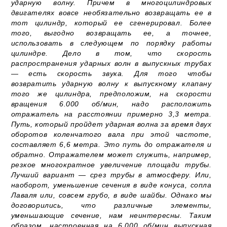
ударную волну. Причем в многоцилиндровых
двигателях вовсе необязательно возвращать ее в
тот цилиндр, который ее сгенерировал. Более
того, выгодно возвращать ее, а точнее,
использовать в следующем по порядку работы
цилиндре. Дело в том, что скорость
распространения ударных волн в выпускных трубах
— есть скорость звука. Для того чтобы
возвратить ударную волну к выпускному клапану
того же цилиндра, предположим, на скорости
вращения 6.000 об/мин, надо расположить
отражатель на расстоянии примерно 3,3 метра.
Путь, который пройдет ударная волна за время двух
оборотов коленчатого вала при этой частоте,
составляет 6,6 метра. Это путь до отражателя и
обратно. Отражателем может служить, например,
резкое многократное увеличение площади трубы.
Лучший вариант — срез трубы в атмосферу. Или,
наоборот, уменьшение сечения в виде конуса, сопла
Лаваля или, совсем грубо, в виде шайбы. Однако мы
договорились, что различные элементы,
уменьшающие сечение, нам неинтересны. Таким
образом, настроенная на 6.000 об/мин выпускная